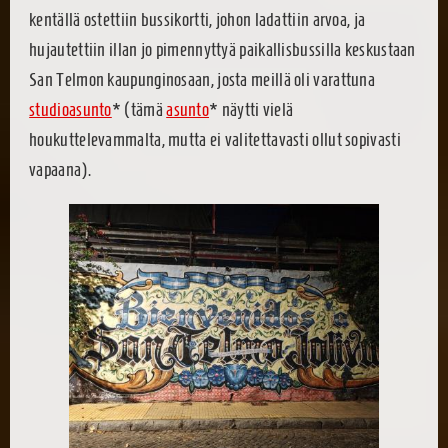
kentällä ostettiin bussikortti, johon ladattiin arvoa, ja
hujautettiin illan jo pimennyttyä paikallisbussilla keskustaan
San Telmon kaupunginosaan, josta meillä oli varattuna
studioasunto
* (tämä
asunto
* näytti vielä
houkuttelevammalta, mutta ei valitettavasti ollut sopivasti
vapaana).