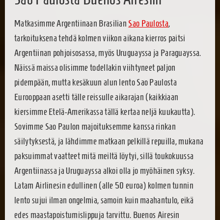
Matkasimme Argentiinaan Brasilian
Sao Paulosta
,
tarkoituksena tehdä kolmen viikon aikana kierros paitsi
Argentiinan pohjoisosassa, myös Uruguayssa ja Paraguayssa.
Näissä maissa olisimme todellakin viihtyneet paljon
pidempään, mutta kesäkuun alun lento Sao Paulosta
Eurooppaan asetti tälle reissulle aikarajan (kaikkiaan
kiersimme Etelä-Amerikassa tällä kertaa neljä kuukautta).
Sovimme Sao Paulon majoituksemme kanssa rinkan
säilytyksestä, ja lähdimme matkaan pelkillä repuilla, mukana
paksuimmat vaatteet mitä meiltä löytyi, sillä toukokuussa
Argentiinassa ja Uruguayssa alkoi olla jo myöhäinen syksy.
Latam Airlinesin edullinen (alle 50 euroa) kolmen tunnin
lento sujui ilman ongelmia, samoin kuin maahantulo, eikä
edes maastapoistumislippuja tarvittu. Buenos Airesin