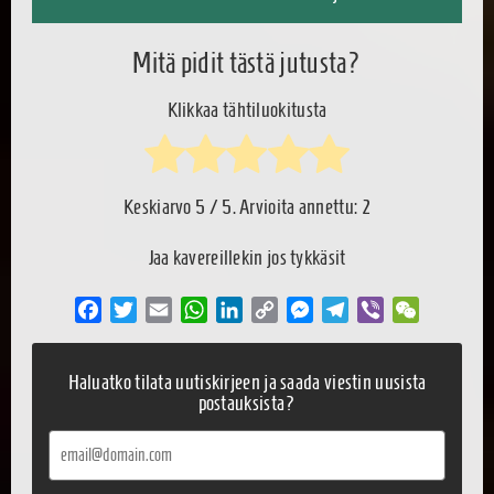
Mitä pidit tästä jutusta?
Klikkaa tähtiluokitusta
Keskiarvo
5
/ 5. Arvioita annettu:
2
Jaa kavereillekin jos tykkäsit
Facebook
Twitter
Email
WhatsApp
LinkedIn
Copy
Messenger
Telegram
Viber
WeChat
Link
Haluatko tilata uutiskirjeen ja saada viestin uusista
postauksista?