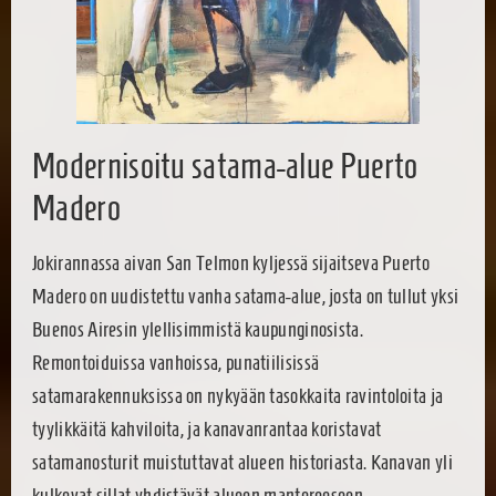
Modernisoitu satama-alue Puerto
Madero
Jokirannassa aivan San Telmon kyljessä sijaitseva Puerto
Madero on uudistettu vanha satama-alue, josta on tullut yksi
Buenos Airesin ylellisimmistä kaupunginosista.
Remontoiduissa vanhoissa, punatiilisissä
satamarakennuksissa on nykyään tasokkaita ravintoloita ja
tyylikkäitä kahviloita, ja kanavanrantaa koristavat
satamanosturit muistuttavat alueen historiasta. Kanavan yli
kulkevat sillat yhdistävät alueen mantereeseen,