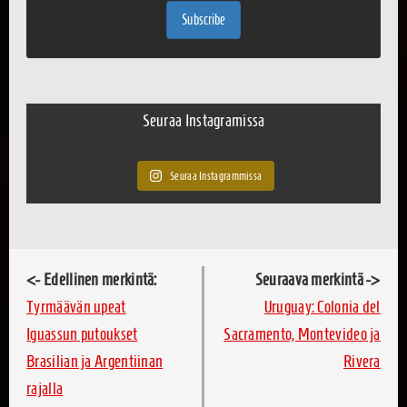
Subscribe
Seuraa Instagramissa
Seuraa Instagrammissa
<- Edellinen merkintä:
Seuraava merkintä ->
Tyrmäävän upeat
Uruguay: Colonia del
Iguassun putoukset
Sacramento, Montevideo ja
Brasilian ja Argentiinan
Rivera
rajalla