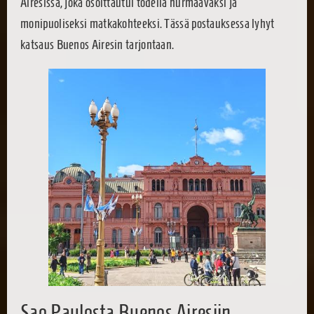
Airesissa, joka osoittautui todella hurmaavaksi ja
monipuoliseksi matkakohteeksi. Tässä postauksessa lyhyt
katsaus Buenos Airesin tarjontaan.
Sao Paulosta Buenos Airesiin