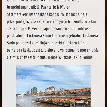
tunnetuimpana niistä
Puente de la Muje
r.
Satamarakennusten takana kohoaa rivistö moderneja
pilvenpiirtäjiä, joissa sijaitsee niin yritysten konttoreita kuin
arvoasuntoja. Pilvenpiirtäjien takana on suuri, viihtyisä
puistoalue ja
Costanera Surin luonnonsuojelualue
. Costanera
Surin polut ovat suosittuja niin lenkkeilijöiden kuin
perheiden keskuudessa, ja alueella voi bongailla monenlaisia
eläimiä, erityisesti lintuja, perhosia, liskoja ja kilpikonnia.