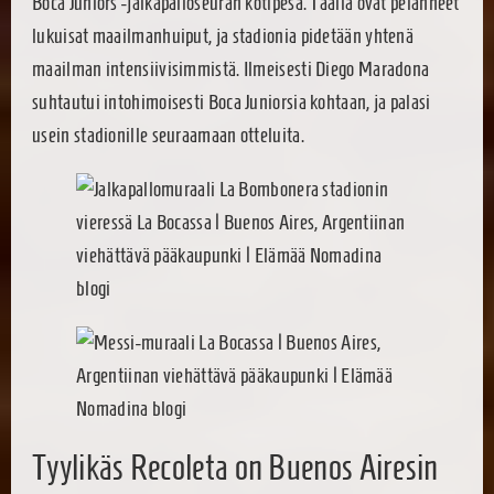
Boca Juniors -jalkapalloseuran kotipesä. Täällä ovat pelanneet
lukuisat maailmanhuiput, ja stadionia pidetään yhtenä
maailman intensiivisimmistä. Ilmeisesti Diego Maradona
suhtautui intohimoisesti Boca Juniorsia kohtaan, ja palasi
usein stadionille seuraamaan otteluita.
Tyylikäs Recoleta on Buenos Airesin