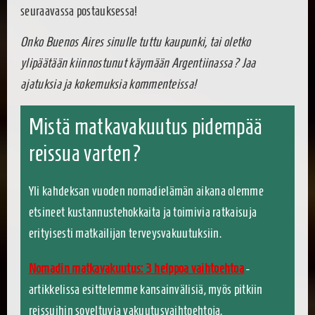
seuraavassa postauksessa!
Onko Buenos Aires sinulle tuttu kaupunki, tai oletko
ylipäätään kiinnostunut käymään Argentiinassa? Jaa
ajatuksia ja kokemuksia kommenteissa!
Mistä matkavakuutus pidempää
reissua varten?
Yli kahdeksan vuoden nomadielämän aikana olemme
etsineet kustannustehokkaita ja toimivia ratkaisuja
erityisesti matkailijan terveysvakuutuksiin.
Nomadin matkavakuutus: 3 helppoa vaihtoehtoa
-
artikkelissa esittelemme kansainvälisiä, myös pitkiin
reissuihin soveltuvia vakuutusvaihtoehtoja.