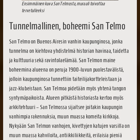
Ensimmäinen kuva San Telmosta, muraali toivottaa
tervetulleeksi
Tunnelmallinen, boheemi San Telmo
San Telmo on Buenos Airesin vanhin kaupunginosa, jonka
tunnelma on kiehtova yhdistelmä historian havinaa, taidetta
ja kulttuuria sekä ravintolaelämää. San Telmon maine
boheemina alueena on peruja 1900-luvun puolestavälistä,
jolloin kaupunginosa tunnettiin taiteilijakortteleistaan ja
jazz-klubeistaan. San Telmoa pidetään myös yhtenä tangon
syntymäpaikoista. Alueen pitkästä historiasta kertoo myös
arkkitehtuuri – San Telmossa sijaitsee joitakin kaupungin
vanhimpia rakennuksia, muun muassa komeita kirkkoja.
Nykyään San Telmon vanhojen, kivettyjen katujen varsilla on
muun muassa kahviloita, antiikkiliikkeitä, erilaisia pieniä