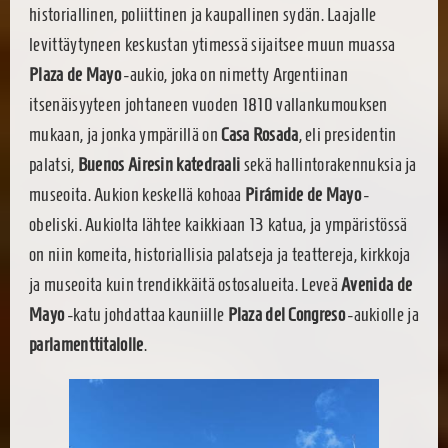
historiallinen, poliittinen ja kaupallinen sydän. Laajalle
levittäytyneen keskustan ytimessä sijaitsee muun muassa
Plaza de Mayo
-aukio, joka on nimetty Argentiinan
itsenäisyyteen johtaneen vuoden 1810 vallankumouksen
mukaan, ja jonka ympärillä on
Casa Rosada
, eli presidentin
palatsi,
Buenos Airesin katedraali
sekä hallintorakennuksia ja
museoita. Aukion keskellä kohoaa
Pirámide de Mayo
-
obeliski. Aukiolta lähtee kaikkiaan 13 katua, ja ympäristössä
on niin komeita, historiallisia palatseja ja teattereja, kirkkoja
ja museoita kuin trendikkäitä ostosalueita. Leveä
Avenida de
Mayo
-katu johdattaa kauniille
Plaza del Congreso
-aukiolle ja
parlamenttitalolle
.