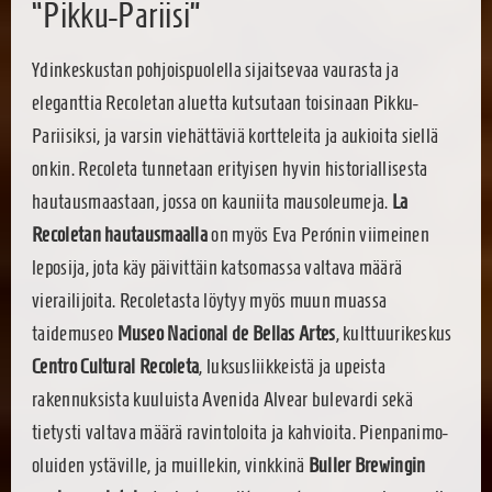
“Pikku-Pariisi”
Ydinkeskustan pohjoispuolella sijaitsevaa vaurasta ja
eleganttia Recoletan aluetta kutsutaan toisinaan Pikku-
Pariisiksi, ja varsin viehättäviä kortteleita ja aukioita siellä
onkin. Recoleta tunnetaan erityisen hyvin historiallisesta
hautausmaastaan, jossa on kauniita mausoleumeja.
La
Recoletan hautausmaalla
on myös Eva Perónin viimeinen
leposija, jota käy päivittäin katsomassa valtava määrä
vierailijoita. Recoletasta löytyy myös muun muassa
taidemuseo
Museo Nacional de Bellas Artes
, kulttuurikeskus
Centro Cultural Recoleta
, luksusliikkeistä ja upeista
rakennuksista kuuluista Avenida Alvear bulevardi sekä
tietysti valtava määrä ravintoloita ja kahvioita. Pienpanimo-
oluiden ystäville, ja muillekin, vinkkinä
Buller Brewingin