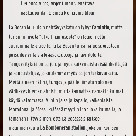
La Bocan kuuluisin nähtävyyskatu on lyhyt
Caminito
, mutta
turismin myötä “ulkoilmamuseota” on laajennettu
suuremmalle alueelle, ja La Bocan turismialue suorastaan
pursuilee erilaisia krääsäkauppoja ja ravintoloita.
Tangoesityksiä on paljon, ja myös kaikenlaista sisäänheittäjää
ja kaupustelijaa, ja kuulemma myös paljon taskuvarkaita.
Meitä alueen hälinä, tungos ja päälle liimatun oloinen
värikkyys hieman ahdisti, mutta kannattaa nämäkin kulmat
käydä katsomassa. Ai niin ja se jalkapallo, kaikenlaista
Maradona- ja Messi-krääsää myytiin ihan joka kulmalla, ja
tämähän liittyy siihen, että La Bocassa sijaitsee
maailmankuulu
La Bomboneran stadion
, joka on ikonisen