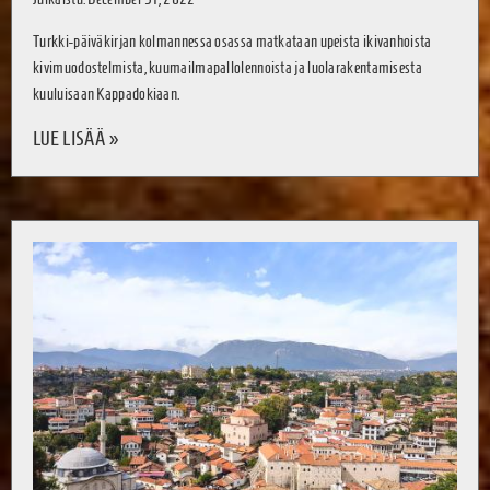
Turkki-päiväkirjan kolmannessa osassa matkataan upeista ikivanhoista
kivimuodostelmista, kuumailmapallolennoista ja luolarakentamisesta
kuuluisaan Kappadokiaan.
LUE LISÄÄ »