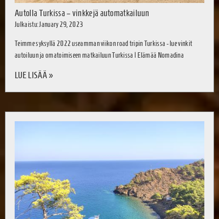
Autolla Turkissa – vinkkejä automatkailuun
Julkaistu: January 29, 2023
Teimme syksyllä 2022 useamman viikon road tripin Turkissa - lue vinkit
autoiluun ja omatoimiseen matkailuun Turkissa | Elämää Nomadina
LUE LISÄÄ »