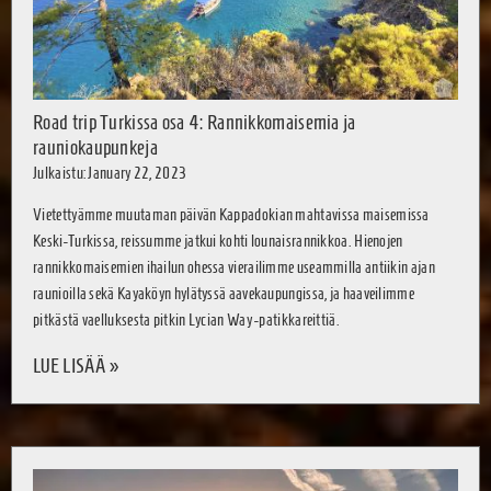
Road trip Turkissa osa 4: Rannikkomaisemia ja
rauniokaupunkeja
Julkaistu: January 22, 2023
Vietettyämme muutaman päivän Kappadokian mahtavissa maisemissa
Keski-Turkissa, reissumme jatkui kohti lounaisrannikkoa. Hienojen
rannikkomaisemien ihailun ohessa vierailimme useammilla antiikin ajan
raunioilla sekä Kayaköyn hylätyssä aavekaupungissa, ja haaveilimme
pitkästä vaelluksesta pitkin Lycian Way -patikkareittiä.
LUE LISÄÄ »