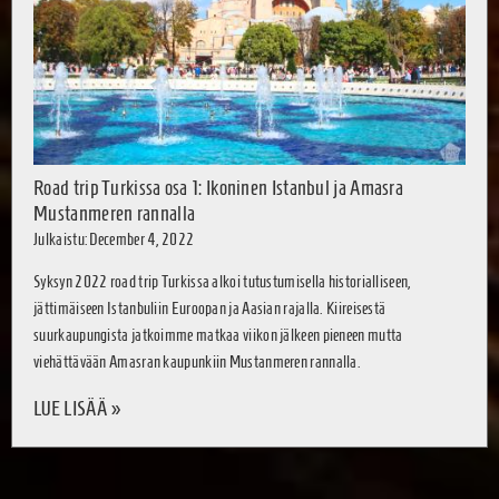
Road trip Turkissa osa 1: Ikoninen Istanbul ja Amasra
Mustanmeren rannalla
Julkaistu: December 4, 2022
Syksyn 2022 road trip Turkissa alkoi tutustumisella historialliseen,
jättimäiseen Istanbuliin Euroopan ja Aasian rajalla. Kiireisestä
suurkaupungista jatkoimme matkaa viikon jälkeen pieneen mutta
viehättävään Amasran kaupunkiin Mustanmeren rannalla.
LUE LISÄÄ »