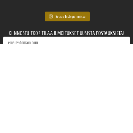
Seuraa Instagrammissa
KIINNOSTUITKO? TILAA ILMOITUKSET UUSISTA POSTAUKSISTA!
Tilaa
Kiinnostaisiko yhteistyö:
OTA YHTEYTTÄ
SEURAA NOMADIELÄMÄÄ MYÖS MUISSA KANAVISSA!