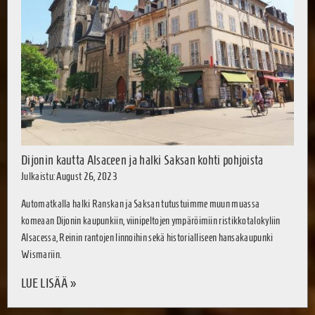
Dijonin kautta Alsaceen ja halki Saksan kohti pohjoista
Julkaistu: August 26, 2023
Automatkalla halki Ranskan ja Saksan tutustuimme muun muassa
komeaan Dijonin kaupunkiin, viinipeltojen ympäröimiin ristikkotalokyliin
Alsacessa, Reinin rantojen linnoihin sekä historialliseen hansakaupunki
Wismariin.
LUE LISÄÄ »