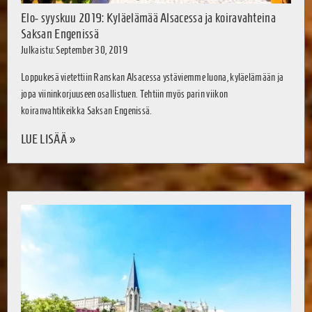
Elo- syyskuu 2019: Kyläelämää Alsacessa ja koiravahteina
Saksan Engenissä
Julkaistu: September 30, 2019
Loppukesä vietettiin Ranskan Alsacessa ystäviemme luona, kyläelämään ja
jopa viininkorjuuseen osallistuen. Tehtiin myös parin viikon
koiranvahtikeikka Saksan Engenissä.
LUE LISÄÄ »