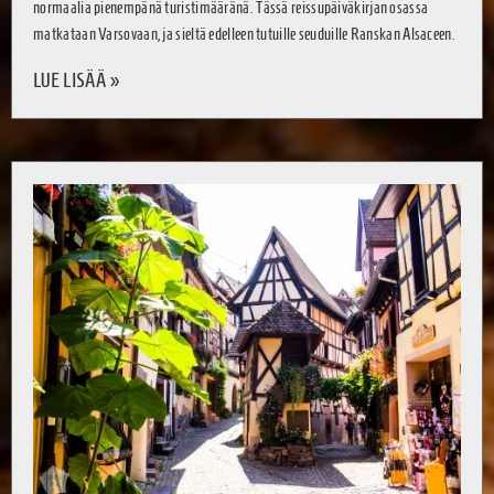
normaalia pienempänä turistimääränä. Tässä reissupäiväkirjan osassa
matkataan Varsovaan, ja sieltä edelleen tutuille seuduille Ranskan Alsaceen.
LUE LISÄÄ »