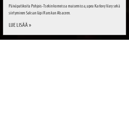
Päiväpatikoita Pohjois-Tsekin komeissa maisemissa, upea Karlovy Vary sekä
siirtyminen Saksan läpi Ranskan Alsaceen.
LUE LISÄÄ »
Seuraa Instagrammissa
KIINNOSTUITKO? TILAA ILMOITUKSET UUSISTA POSTAUKSISTA!
Tilaa
Kiinnostaisiko yhteistyö:
OTA YHTEYTTÄ