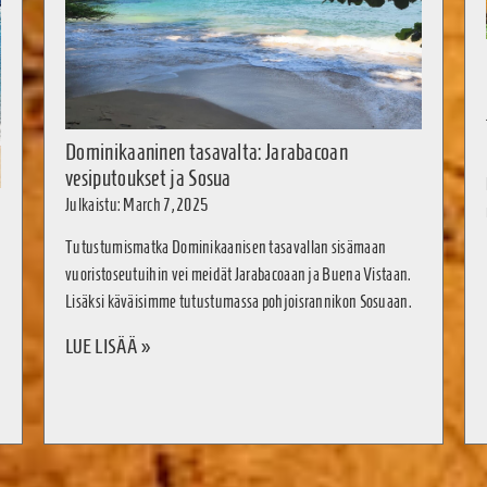
Dominikaaninen tasavalta: Jarabacoan
vesiputoukset ja Sosua
Julkaistu: March 7, 2025
Tutustumismatka Dominikaanisen tasavallan sisämaan
vuoristoseutuihin vei meidät Jarabacoaan ja Buena Vistaan.
Lisäksi käväisimme tutustumassa pohjoisrannikon Sosuaan.
LUE LISÄÄ »