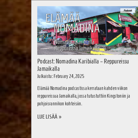
Podcast: Nomadina Karibialla – Reppureissu
Jamaikalla
Julkaistu: February 24, 2025
Elämää Nomadina podcastissa kerrataan kahden viikon
reppureissua Jamaikalla, jossa tutustuttiin Kingstoniin ja
pohjoisrannikon kohteisiin.
LUE LISÄÄ »