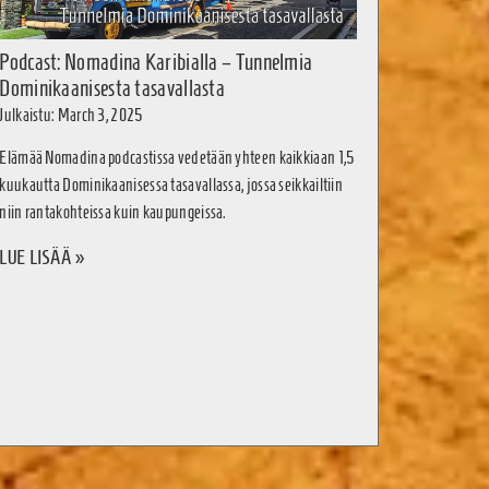
Podcast: Nomadina Karibialla – Tunnelmia
Dominikaanisesta tasavallasta
Julkaistu: March 3, 2025
Elämää Nomadina podcastissa vedetään yhteen kaikkiaan 1,5
kuukautta Dominikaanisessa tasavallassa, jossa seikkailtiin
niin rantakohteissa kuin kaupungeissa.
LUE LISÄÄ »