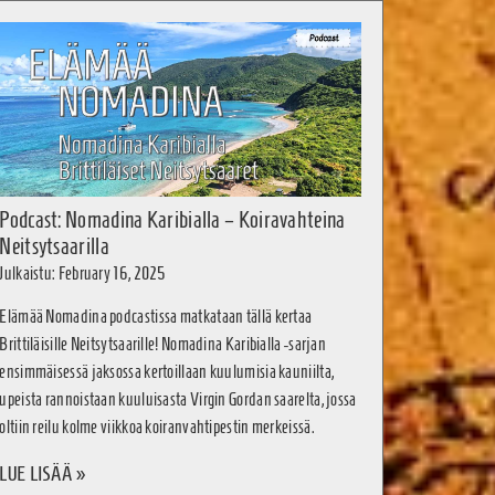
Podcast: Nomadina Karibialla – Koiravahteina
Neitsytsaarilla
Julkaistu: February 16, 2025
Elämää Nomadina podcastissa matkataan tällä kertaa
Brittiläisille Neitsytsaarille! Nomadina Karibialla -sarjan
ensimmäisessä jaksossa kertoillaan kuulumisia kauniilta,
upeista rannoistaan kuuluisasta Virgin Gordan saarelta, jossa
oltiin reilu kolme viikkoa koiranvahtipestin merkeissä.
LUE LISÄÄ »