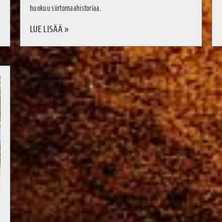
huokuu siirtomaahistoriaa.
LUE LISÄÄ »