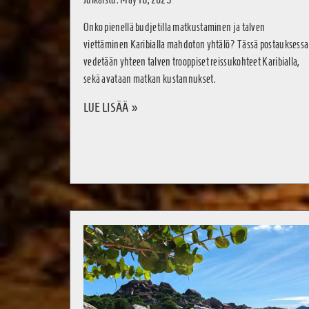
Onko pienellä budjetilla matkustaminen ja talven
viettäminen Karibialla mahdoton yhtälö? Tässä postauksessa
vedetään yhteen talven trooppiset reissukohteet Karibialla,
sekä avataan matkan kustannukset.
LUE LISÄÄ »