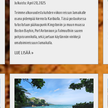
Julkaistu: April 20, 2025
Teimme alkuvuodesta kahden viikon reissun Jamaikalle
osana pidempää kierrosta Karibialla. Tässä postauksessa
tutustutaan pääkaupunki Kingstoniin ja muun muassa
Boston Bayhin, Port Antonioon ja Falmouthiin saaren
pohjoisrannikolla, sekä jaetaan käytännön vinkkejä
omatoimireissuun Jamaikalla.
LUE LISÄÄ »