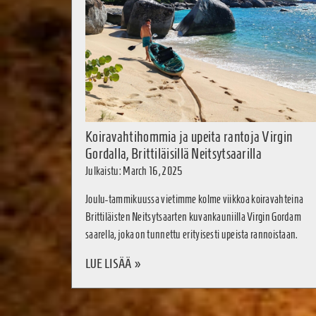
Koiravahtihommia ja upeita rantoja Virgin
Gordalla, Brittiläisillä Neitsytsaarilla
Julkaistu: March 16, 2025
Joulu-tammikuussa vietimme kolme viikkoa koiravahteina
Brittiläisten Neitsytsaarten kuvankauniilla Virgin Gordam
saarella, joka on tunnettu erityisesti upeista rannoistaan.
LUE LISÄÄ »