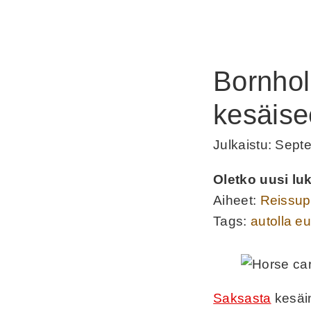
Bornhol
kesäis
Julkaistu: Sept
Oletko uusi luk
Aiheet:
Reissupä
Tags:
autolla e
Saksasta
kesäin