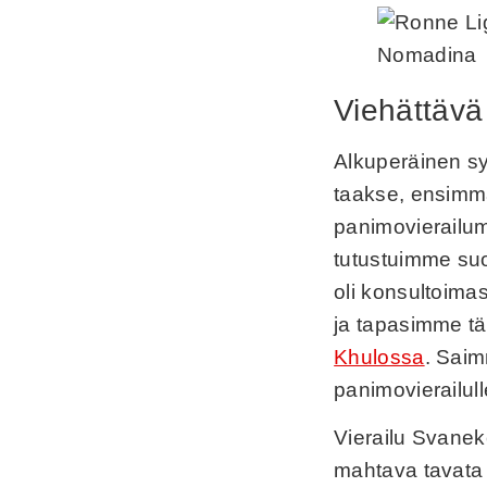
Viehättävä
Alkuperäinen s
taakse, ensimm
panimovierailu
tutustuimme su
oli konsultoimas
ja tapasimme t
Khulossa
. Saim
panimovierailul
Vierailu Svanek
mahtava tavata 