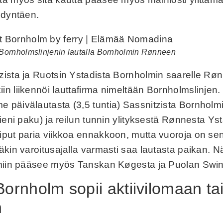
ödyntäen.
ornholmslinjenin lautalla Bornholmin Rønneen
ista ja Ruotsin Ystadista Bornholmin saarelle Rø
n liikennöi lauttafirma nimeltään Bornholmslinjen
 päivälautasta (3,5 tuntia) Sassnitzista Bornhol
ieni paku) ja reilun tunnin ylityksestä Rønnesta Ys
put paria viikkoa ennakkoon, mutta vuoroja on sen
äkin varoitusajalla varmasti saa lautasta paikan. 
lmiin pääsee myös Tanskan Køgesta ja Puolan Swin
Bornholm sopii aktiivilomaan ta
n