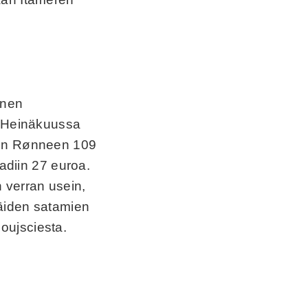
nnen
. Heinäkuussa
min Rønneen 109
tadiin 27 euroa.
 verran usein,
Näiden satamien
oujsciesta.
i