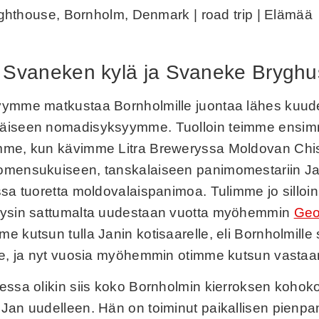
 Svaneken kylä ja Svaneke Bryghu
yymme matkustaa Bornholmille juontaa lähes kuu
äiseen nomadisyksyymme. Tuolloin teimme ensi
mme, kun kävimme Litra Breweryssa Moldovan Chis
omensukuiseen, tanskalaiseen panimomestariin Jan
sa tuoretta moldovalaispanimoa. Tulimme jo silloin 
äysin sattumalta uudestaan vuotta myöhemmin
Geo
me kutsun tulla Janin kotisaarelle, eli Bornholmill
le, ja nyt vuosia myöhemmin otimme kutsun vastaa
essa olikin siis koko Bornholmin kierroksen kohokoh
Jan uudelleen. Hän on toiminut paikallisen pien