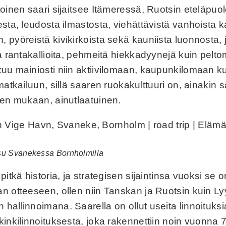
oinen saari sijaitsee Itämeressä, Ruotsin eteläpuol
sta, leudosta ilmastosta, viehättävistä vanhoista k
 pyöreistä kivikirkoista sekä kauniista luonnosta,
ia rantakallioita, pehmeitä hiekkadyynejä kuin pel
uu mainiosti niin aktiivilomaan, kaupunkilomaan k
matkailuun, sillä saaren ruokakulttuuri on, ainakin
jen mukaan, ainutlaatuinen.
u Svanekessa Bornholmilla
pitkä historia, ja strategisen sijaintinsa vuoksi se 
n otteeseen, ollen niin Tanskan ja Ruotsin kuin L
hallinnoimana. Saarella on ollut useita linnoituksi
inkilinnoituksesta, joka rakennettiin noin vuonna 7