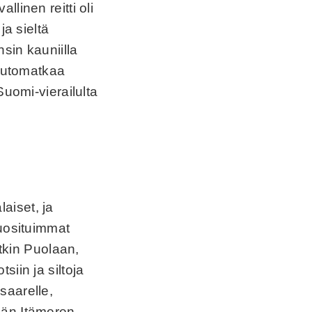
linen reitti oli
ja sieltä
sin kauniilla
 automatkaa
Suomi-vierailulta
aiset, ja
Suosituimmat
itkin Puolaan,
tsiin ja siltoja
saarelle,
ään Itämeren