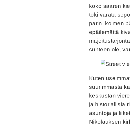
koko saaren kie
toki varata söp
parin, kolmen pä
epäilemättä kiva
majoitustarjont
suhteen ole, va
Kuten useimmat 
suurimmasta kau
keskustan viere
ja historiallisia
asuntoja ja lii
Nikolauksen ki