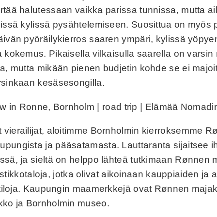
rtää halutessaan vaikka parissa tunnissa, mutta a
öissä kylissä pysähtelemiseen. Suosittua on myös py
ivän pyöräilykierros saaren ympäri, kylissä yöpyen,
 kokemus. Pikaisella vilkaisulla saarella on varsin
aa, mutta mikään pienen budjetin kohde se ei majoi
rsinkaan kesäsesongilla.
vierailijat, aloitimme Bornholmin kierroksemme R
pungista ja pääsatamasta. Lauttaranta sijaitsee 
ssä, ja sieltä on helppo lähteä tutkimaan Rønnen 
 ristikkotaloja, jotka olivat aikoinaan kauppiaiden ja 
ketiloja. Kaupungin maamerkkejä ovat Rønnen maja
rkko ja Bornholmin museo.