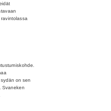
eidät
istavaan
ravintolassa
tutustumiskohde.
maa
än sydän on sen
a. Svaneken
a