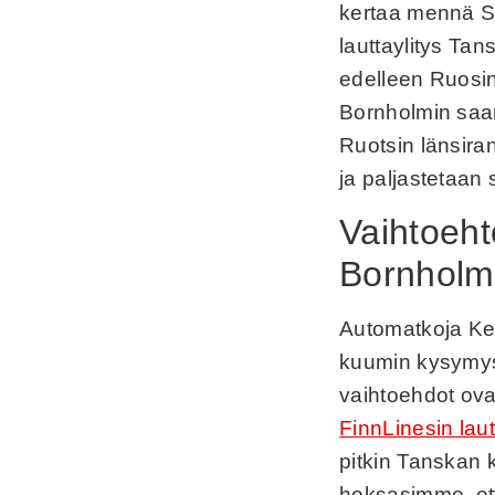
kertaa mennä Suo
lauttaylitys Tan
edelleen Ruosin
Bornholmin saar
Ruotsin länsiran
ja paljastetaan 
Vaihtoeht
Bornholmi
Automatkoja Kes
kuumin kysymys 
vaihtoehdot ovat
FinnLinesin la
pitkin Tanskan 
hoksasimme, ett