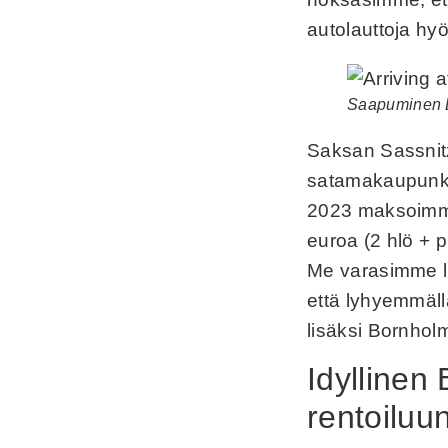
autolauttoja hy
Saapuminen B
Saksan Sassnitz
satamakaupunkii
2023 maksoimme
euroa (2 hlö + p
Me varasimme li
että lyhyemmäll
lisäksi Bornho
Idyllinen 
rentoiluu