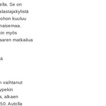
ella. Se on
alastajakylistä
 johon kuuluu
tomaisemaa.
uin myös
 saaren matkailua
on vaihtanut
yypekin
a, alkaen
50. Autolla