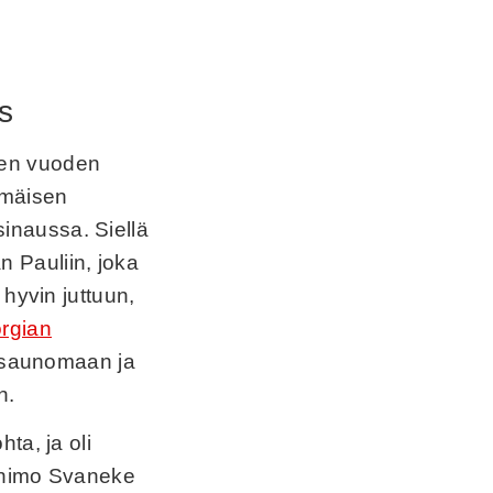
s
den vuoden
mmäisen
inaussa. Siellä
 Pauliin, joka
hyvin juttuun,
rgian
e saunomaan ja
n.
ta, ja oli
panimo Svaneke