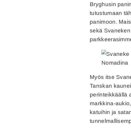
Bryghusin pani
tutustumaan täh
panimoon. Mais
sekä Svaneken 
parkkeerasimm
Myös itse Svane
Tanskan kauneim
perinteikkäällä 
markkina-aukio,
katuihin ja sat
tunnelmallisemp