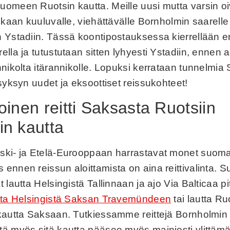
meen Ruotsin kautta. Meille uusi mutta varsin oival
skaan kuuluvalle, viehättävälle Bornholmin saarelle 
 Ystadiin. Tässä koontipostauksessa kierrellään en
ella ja tutustutaan sitten lyhyesti Ystadiin, ennen
nikolta itärannikolle. Lopuksi kerrataan tunnelmia 
syksyn uudet ja eksoottiset reissukohteet!
oinen reitti Saksasta Ruotsiin
n kautta
ki- ja Etelä-Eurooppaan harrastavat monet suomal
ennen reissun aloittamista on aina reittivalinta. 
 lautta Helsingistä Tallinnaan ja ajo Via Balticaa p
utta Helsingistä Saksan Travemündeen
tai lautta Ruo
kautta Saksaan. Tutkiessamme reittejä Bornholmin 
ä myös sitä kautta pääsee myös mainiosti ylittäm