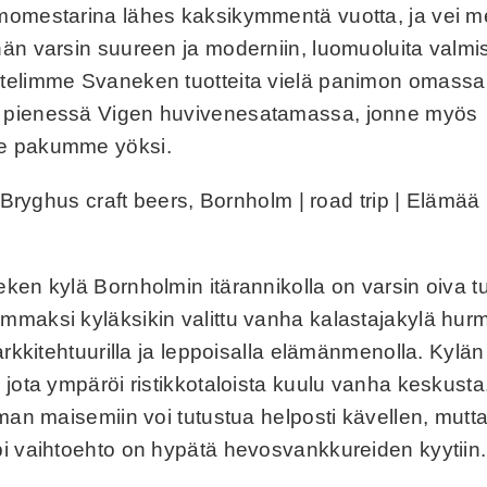
momestarina lähes kaksikymmentä vuotta, ja vei m
än varsin suureen ja moderniin, luomuoluita valm
telimme Svaneken tuotteita vielä panimon omassa 
pienessä Vigen huvivenesatamassa, jonne myös
e pakumme yöksi.
ken kylä Bornholmin itärannikolla on varsin oiva 
maksi kyläksikin valittu vanha kalastajakylä hur
arkkitehtuurilla ja leppoisalla elämänmenolla. Kyl
 jota ympäröi ristikkotaloista kuulu vanha keskust
aman maisemiin voi tutustua helposti kävellen, mutt
i vaihtoehto on hypätä hevosvankkureiden kyytiin.