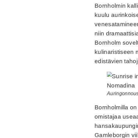
Bornholmin kalli
kuulu aurinkoise
venesatamineen,
niin dramaattis
Bornholm sovelt
kulinaristiseen 
edistävien taho
Auringonnous
Bornholmilla on 
omistajaa useaa
hansakaupungin 
Gamleborgin viik