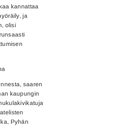
ikaa kannattaa
öräily, ja
 olisi
 runsaasti
ttumisen
ønnesta, saaren
ihan kaupungin
mukulakivikatuja
aatelisten
kka, Pyhän