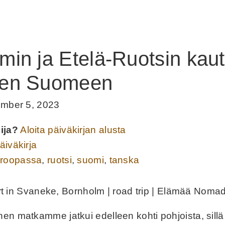
min ja Etelä-Ruotsin kaut
een Suomeen
ember 5, 2023
ija?
Aloita päiväkirjan alusta
iväkirja
uroopassa
,
ruotsi
,
suomi
,
tanska
en matkamme jatkui edelleen kohti pohjoista, sillä