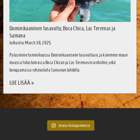
Dominikaaninen tasavalta; Boca Chica, Las Terrenas ja
Samana
Julkaistu: March 30, 2025
Palasimme tammikuussa Dominikaaniseen tasavaltaan, ja kävimme muun
muassa tutustumassa Boca Chican ja Las Terrenasin rantoihin, sekä
bongaamassa ryhävalaita Samanan lahdella.
LUE LISÄÄ »
Seuraa Instagrammissa