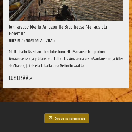
Jokilaivaseikkailu Amazonilla Brasiliassa Manausista
Belémiin
Julkaistu: September 28, 2025
Matka halki Brasilian alkoi tutustumisella Manausin kaupunkiin
Amazonasissa ja jokilaivamatkalla alas Amazonia ensin Santaremiin ja Alter
do Chaoon, ja toisella laivalla aina Belémiin saakka.
LUE LISÄÄ »
Seuraa Instagrammissa